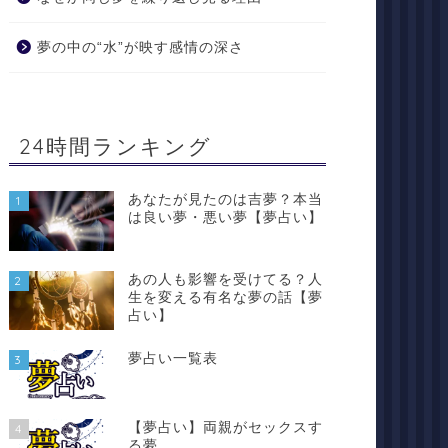
夢の中の“水”が映す感情の深さ
24時間ランキング
あなたが見たのは吉夢？本当
1
は良い夢・悪い夢【夢占い】
あの人も影響を受けてる？人
2
生を変える有名な夢の話【夢
占い】
夢占い一覧表
3
【夢占い】両親がセックスす
4
る夢