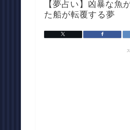
【夢占い】凶暴な魚
た船が転覆する夢