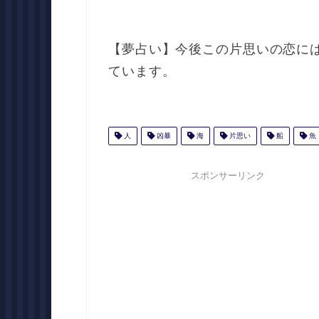
【夢占い】今後この片思いの恋に
ています。
人
凶暴
海
片思い
船
魚
スポンサーリンク