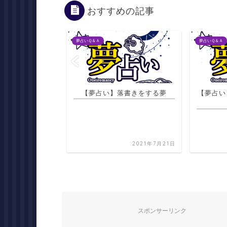
おすすめの記事
夢占いＱ＆Ａ
夢占いＱ＆Ａ
落書きをする夢
【夢占い】白い犬と友人が亡く
【夢占い
なる夢
になろう
嫁と仲
2021年7月21日
2021年7月21日
スポンサーリンク