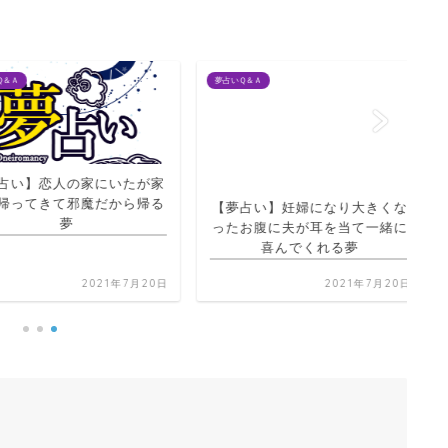
夢占いＱ＆Ａ
夢占
】恋人の家にいたが家
【夢占い】妊婦になり大きくな
てきて邪魔だから帰る
ったお腹に夫が耳を当て一緒に
【
夢
喜んでくれる夢
2021年7月20日
2021年7月20日