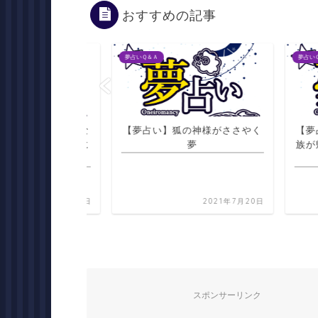
おすすめの記事
夢占いＱ＆Ａ
夢占いＱ＆Ａ
婦になり大きくな
【夢占い】狐の神様がささやく
【夢占い
が耳を当て一緒に
夢
族が帰っ
くれる夢
2021年7月20日
2021年7月20日
スポンサーリンク