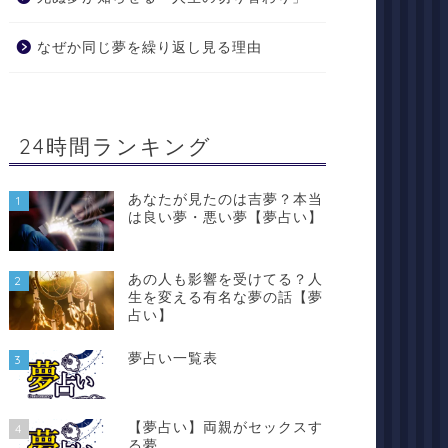
なぜか同じ夢を繰り返し見る理由
24時間ランキング
あなたが見たのは吉夢？本当
1
は良い夢・悪い夢【夢占い】
あの人も影響を受けてる？人
2
生を変える有名な夢の話【夢
占い】
夢占い一覧表
3
【夢占い】両親がセックスす
4
る夢