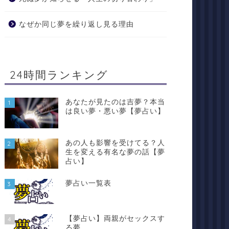
なぜか同じ夢を繰り返し見る理由
24時間ランキング
あなたが見たのは吉夢？本当
1
は良い夢・悪い夢【夢占い】
あの人も影響を受けてる？人
2
生を変える有名な夢の話【夢
占い】
夢占い一覧表
3
【夢占い】両親がセックスす
4
る夢