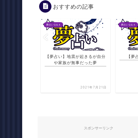
おすすめの記事
夢占いＱ＆Ａ
夢占いＱ＆Ａ
僚の家でアイロン
【夢占い】地震が起きるが自分
【夢
をたたんでいる夢
や家族が無事だった夢
2021年7月21日
2021年7月21日
スポンサーリンク