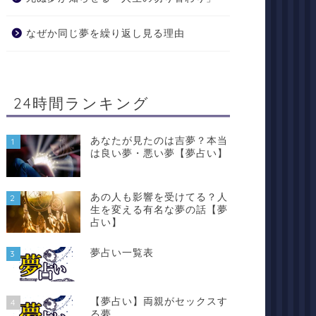
なぜか同じ夢を繰り返し見る理由
24時間ランキング
あなたが見たのは吉夢？本当
1
は良い夢・悪い夢【夢占い】
あの人も影響を受けてる？人
2
生を変える有名な夢の話【夢
占い】
夢占い一覧表
3
【夢占い】両親がセックスす
4
る夢