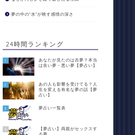
夢の中の“水”が映す感情の深さ
24時間ランキング
あなたが見たのは吉夢？本当
1
は良い夢・悪い夢【夢占い】
あの人も影響を受けてる？人
2
生を変える有名な夢の話【夢
占い】
夢占い一覧表
3
【夢占い】両親がセックスす
4
る夢