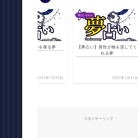
夢占いＱ＆Ａ
夢占いＱ＆Ａ
何かを握る夢
【夢占い】異性が物を貸してく
【夢
れる夢
2021年7月20日
2021年7月21日
スポンサーリンク