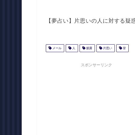
【夢占い】片思いの人に対する疑
メール
人
披露
片思い
皆
スポンサーリンク