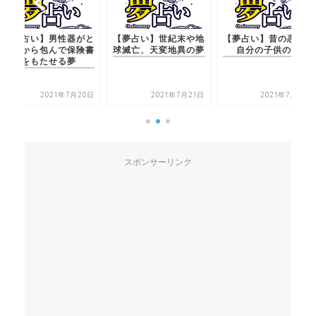
い】男性器がと
【夢占い】世紀末や地
【夢占い】昔の恋人と
【夢
ら包んで保険書
球滅亡、天変地異の夢
自分の子供の夢
れた
もたせる夢
2021年7月20日
2021年7月21日
2021年7月20日
スポンサーリンク