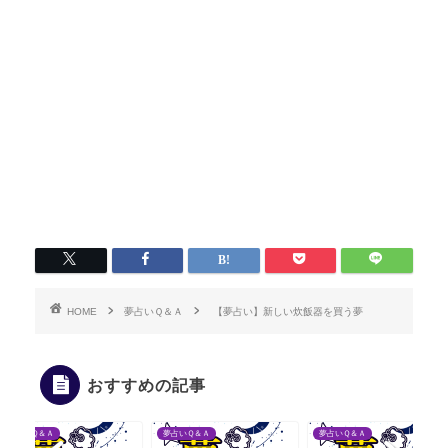
HOME
夢占いＱ＆Ａ
【夢占い】新しい炊飯器を買う夢
おすすめの記事
夢占いＱ＆Ａ
夢占いＱ＆Ａ
夢占い