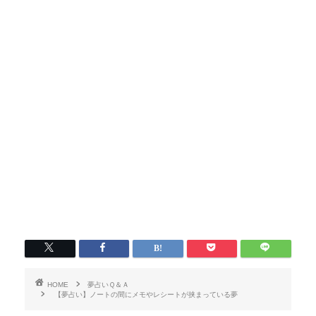
HOME
夢占いＱ＆Ａ
【夢占い】ノートの間にメモやレシートが挟まっている夢