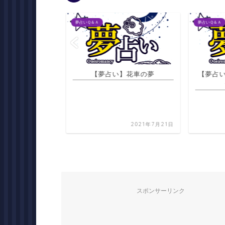
夢占いＱ＆Ａ
夢占いＱ＆Ａ
性からペンダント
【夢占い】花車の夢
【夢占
ントされる夢
2021年7月21日
2021年7月21日
スポンサーリンク