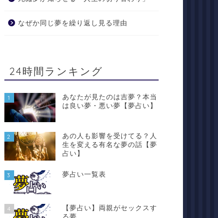
なぜか同じ夢を繰り返し見る理由
24時間ランキング
あなたが見たのは吉夢？本当
1
は良い夢・悪い夢【夢占い】
あの人も影響を受けてる？人
2
生を変える有名な夢の話【夢
占い】
夢占い一覧表
3
【夢占い】両親がセックスす
4
る夢