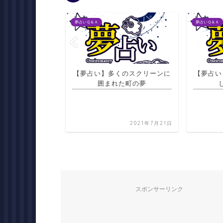
夢占いＱ＆Ａ
夢占いＱ＆Ａ
くのスクリーンに
【夢占い】火事の中で宝物を探
【夢占い
た町の夢
して見つける夢
立
2021年7月21日
2021年7月21日
スポンサーリンク