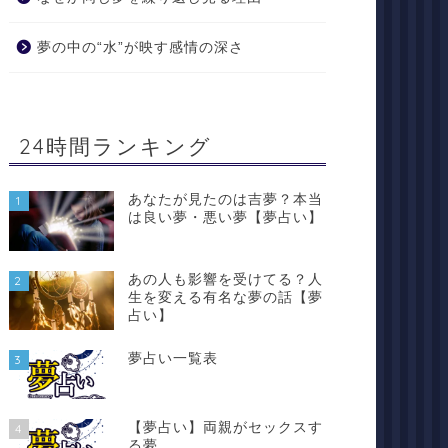
夢の中の“水”が映す感情の深さ
24時間ランキング
あなたが見たのは吉夢？本当
1
は良い夢・悪い夢【夢占い】
あの人も影響を受けてる？人
2
生を変える有名な夢の話【夢
占い】
夢占い一覧表
3
【夢占い】両親がセックスす
4
る夢