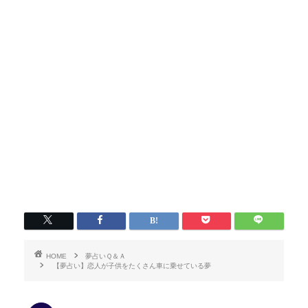
HOME
夢占いＱ＆Ａ
【夢占い】恋人が子供をたくさん車に乗せている夢