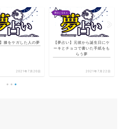
夢占いＱ＆Ａ
夢占
】膝をケガした人の夢
【夢占い】元彼から誕生日にケ
【
ーキとチョコで書いた手紙をも
らう夢
2021年7月20日
2021年7月22日