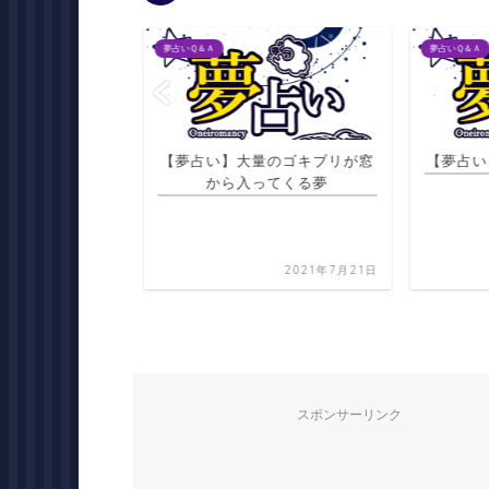
夢占いＱ＆Ａ
夢占いＱ＆Ａ
彼から誕生日にケ
【夢占い】大量のゴキブリが窓
【夢占い
で書いた手紙をも
から入ってくる夢
う夢
2021年7月22日
2021年7月21日
スポンサーリンク