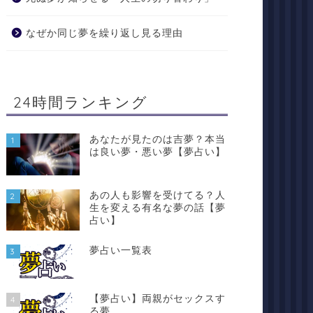
なぜか同じ夢を繰り返し見る理由
24時間ランキング
あなたが見たのは吉夢？本当
1
は良い夢・悪い夢【夢占い】
あの人も影響を受けてる？人
2
生を変える有名な夢の話【夢
占い】
夢占い一覧表
3
【夢占い】両親がセックスす
4
る夢