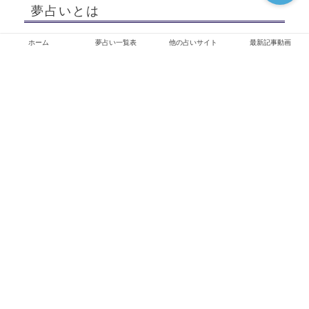
夢占いとは
寝てる間に見る夢は単なる記憶や想像だと思ってい
ホーム
夢占い一覧表
他の占いサイト
最新記事動画
ませんか？
夢には自分のイマジネーションを超えた何かのメッ
セージが隠されている時があります。
夢占いはそのような毎日の気になる夢を解明する1つ
の方法です。
夢に隠されたメッセージやヒントを理解すること
で、普段の生活を豊かにしましょう。
最近の投稿
夢で泣くほど、現実では強がっている
電車に乗り遅れる夢が伝える人生のズレ