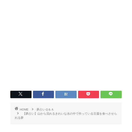
HOME
夢占いＱ＆Ａ
【夢占い】山から流れるきれいな水の中で作っている豆腐を食べさせら
れる夢