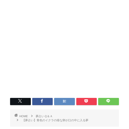
HOME
夢占いＱ＆Ａ
【夢占い】青色のイクラの様な卵が口の中に入る夢