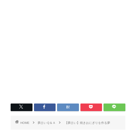
HOME
夢占いＱ＆Ａ
【夢占い】焼きおにぎりを作る夢