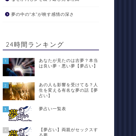
夢の中の“水”が映す感情の深さ
24時間ランキング
あなたが見たのは吉夢？本当
1
は良い夢・悪い夢【夢占い】
あの人も影響を受けてる？人
2
生を変える有名な夢の話【夢
占い】
夢占い一覧表
3
【夢占い】両親がセックスす
4
る夢