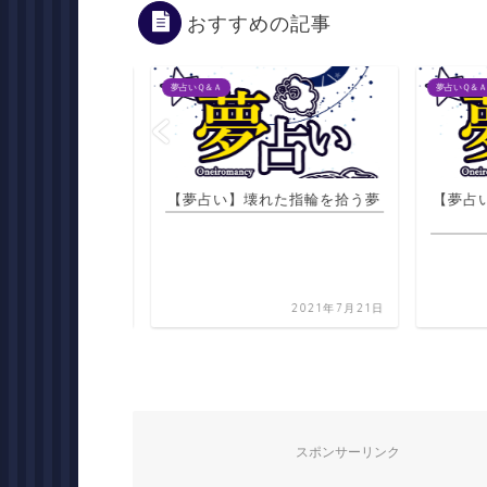
おすすめの記事
夢占いＱ＆Ａ
夢占いＱ＆Ａ
えそうになった火
【夢占い】壊れた指輪を拾う夢
【夢占い
てくれる夢
2021年7月22日
2021年7月21日
スポンサーリンク