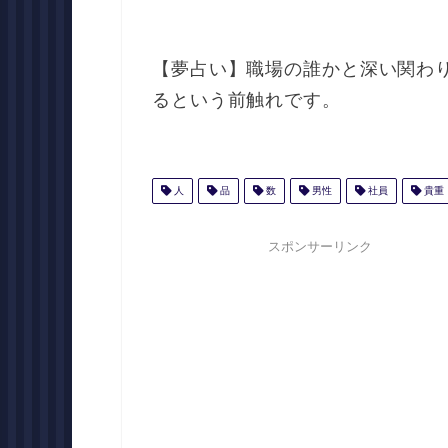
【夢占い】職場の誰かと深い関わ
るという前触れです。
人
品
数
男性
社員
貴重
スポンサーリンク