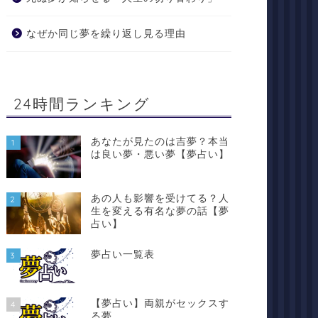
なぜか同じ夢を繰り返し見る理由
24時間ランキング
あなたが見たのは吉夢？本当
1
は良い夢・悪い夢【夢占い】
あの人も影響を受けてる？人
2
生を変える有名な夢の話【夢
占い】
夢占い一覧表
3
【夢占い】両親がセックスす
4
る夢