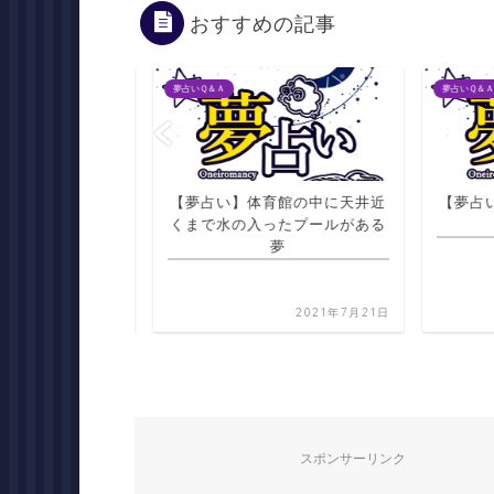
おすすめの記事
夢占いＱ＆Ａ
夢占いＱ＆Ａ
関ドアののぞき穴
【夢占い】体育館の中に天井近
【夢占い
の夢
くまで水の入ったプールがある
夢
2021年7月21日
2021年7月21日
スポンサーリンク