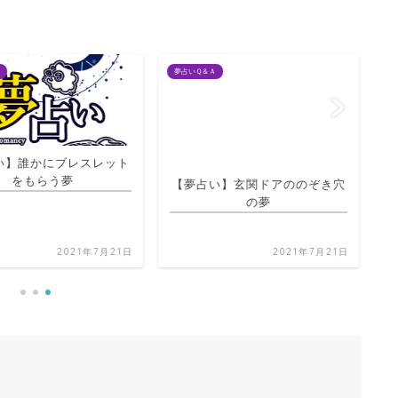
夢占いＱ＆Ａ
夢占
】誰かにブレスレット
【夢占い】玄関ドアののぞき穴
をもらう夢
の夢
【
く
2021年7月21日
2021年7月21日