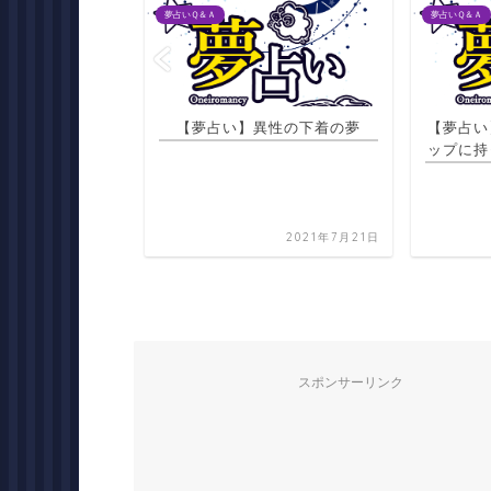
夢占いＱ＆Ａ
夢占いＱ＆Ａ
異性の下着の夢
【夢占い】金をリサイクルショ
【夢占い
ップに持って行って売買する夢
2021年7月21日
2021年7月21日
スポンサーリンク