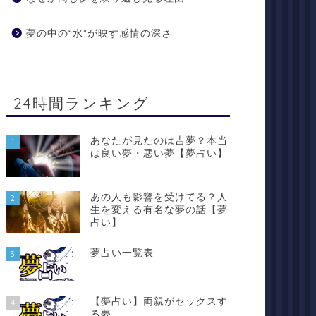
夢の中の“水”が映す感情の深さ
24時間ランキング
あなたが見たのは吉夢？本当
1
は良い夢・悪い夢【夢占い】
あの人も影響を受けてる？人
2
生を変える有名な夢の話【夢
占い】
夢占い一覧表
3
【夢占い】両親がセックスす
4
る夢