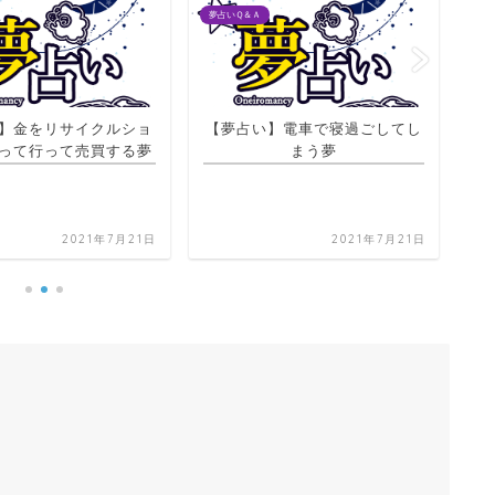
夢占いＱ＆Ａ
夢占
】電車で寝過ごしてし
まう夢
【夢占い】異性の下着の夢
【
ッ
2021年7月21日
2021年7月21日