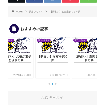
HOME
夢占いＱ＆Ａ
【夢占い】お土産をもらう夢
おすすめの記事
夢占いＱ＆Ａ
夢占いＱ＆Ａ
夢占いＱ＆Ａ
子
【夢占い】財布を買う
【夢占い】新聞を渡さ
【夢占い】元彼が
夢
れる夢
と現れる夢
日
2021年7月21日
2021年7月21日
2021年7月
スポンサーリンク