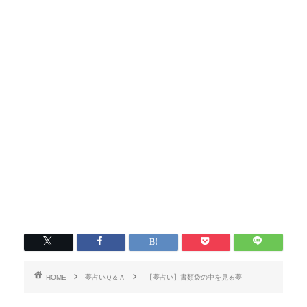
HOME
夢占いＱ＆Ａ
【夢占い】書類袋の中を見る夢