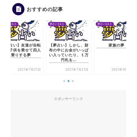
おすすめの記事
夢占いＱ＆Ａ
夢占いＱ＆Ａ
夢占いＱ＆Ａ
達が自転
【夢占い】しかし、財
家族の夢
【夢占い】
せて四人
布の中にお金がいっぱ
車に子供を
夢
い入っていたり、１万
乗り
円札を...
年7月21日
2021年7月21日
2021年10月12日
2
スポンサーリンク