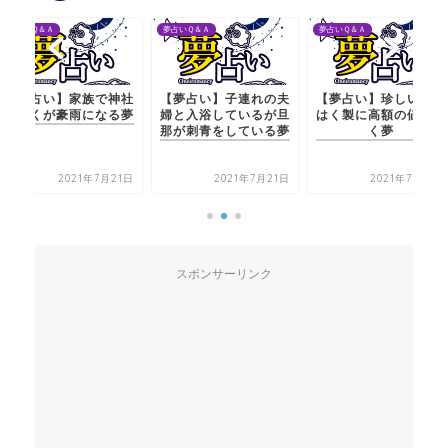
夢占いＱ＆Ａ
夢占いＱ＆Ａ
夢占いＱ＆Ａ
神社
【夢占い】子連れの夫
【夢占い】珍しい魚の
【夢占い】家族
る夢
婦と入浴しているが旦
はく製に高額の値がつ
に行くが豪雨に
那が刺青をしている夢
く夢
21日
2021年7月21日
2021年7月21日
2021
スポンサーリンク