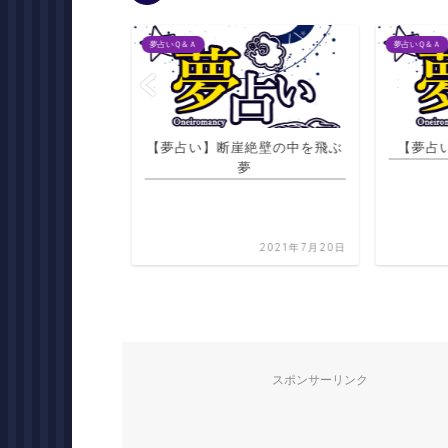
夢占いＱ＆Ａ
夢占いＱ＆Ａ
い】脳の夢
【夢占い】断崖絶壁の中を飛ぶ
【夢占
夢
2021年7月20日
2021年7月20日
スポンサーリンク