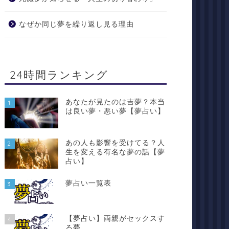
なぜか同じ夢を繰り返し見る理由
24時間ランキング
あなたが見たのは吉夢？本当
1
は良い夢・悪い夢【夢占い】
あの人も影響を受けてる？人
2
生を変える有名な夢の話【夢
占い】
夢占い一覧表
3
【夢占い】両親がセックスす
4
る夢