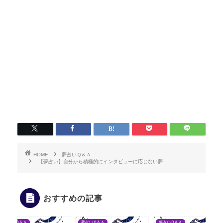
HOME
夢占いＱ＆Ａ
【夢占い】自分から積極的にインタビューに応じない夢
おすすめの記事
Ｑ＆Ａ
夢占いＱ＆Ａ
夢占いＱ＆Ａ