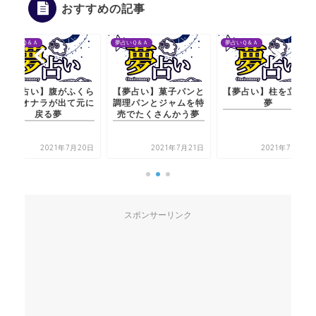
おすすめの記事
夢占いＱ＆Ａ
夢占いＱ＆Ａ
夢占いＱ＆
腹がふくら
【夢占い】菓子パンと
【夢占い】柱を立てる
【夢占
が出て元に
調理パンとジャムを特
夢
むがオ
る夢
売でたくさんかう夢
21年7月20日
2021年7月21日
2021年7月21日
スポンサーリンク