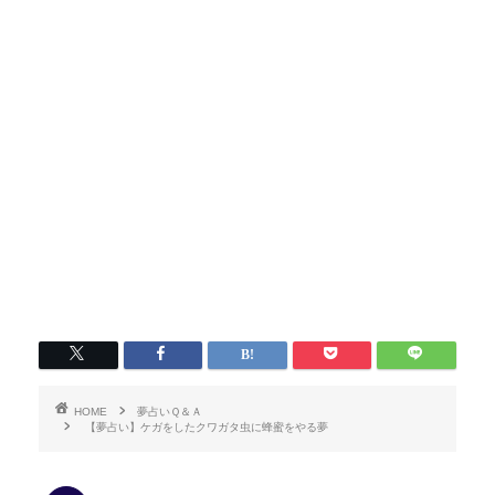
HOME
夢占いＱ＆Ａ
【夢占い】ケガをしたクワガタ虫に蜂蜜をやる夢