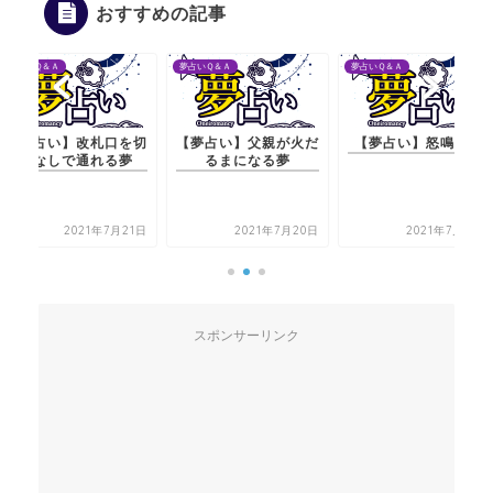
おすすめの記事
夢占いＱ＆Ａ
夢占いＱ＆Ａ
夢占いＱ＆Ａ
札口を切
【夢占い】父親が火だ
【夢占い】怒鳴る夢
【夢占い】
れる夢
るまになる夢
符なしで
年7月21日
2021年7月20日
2021年7月20日
2
スポンサーリンク