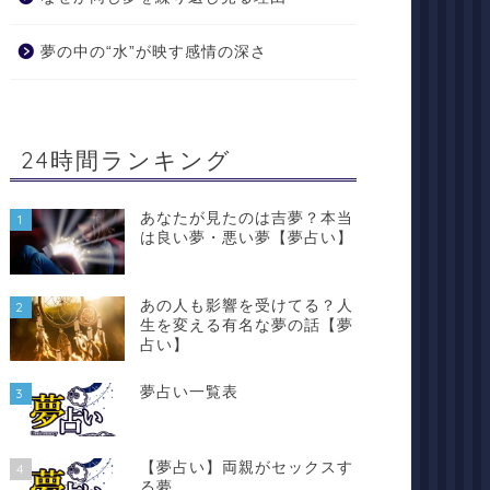
夢の中の“水”が映す感情の深さ
24時間ランキング
あなたが見たのは吉夢？本当
1
は良い夢・悪い夢【夢占い】
あの人も影響を受けてる？人
2
生を変える有名な夢の話【夢
占い】
夢占い一覧表
3
【夢占い】両親がセックスす
4
る夢