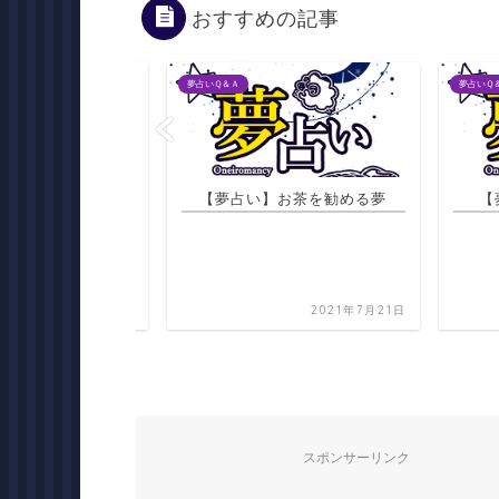
おすすめの記事
夢占いＱ＆Ａ
夢占いＱ＆Ａ
ス猫に噛まれた夢
【夢占い】お茶を勧める夢
【夢
2021年7月20日
2021年7月21日
スポンサーリンク