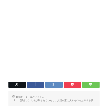
HOME
夢占いＱ＆Ａ
【夢占い】大木が祭られていたり、父親が家に大木を作ったりする夢