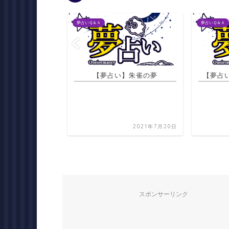
夢占いＱ＆Ａ
夢占いＱ＆Ａ
】朱雀の夢
【夢占い】風俗店を辞める夢
【夢占
2021年7月20日
2021年7月22日
スポンサーリンク