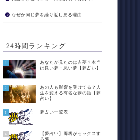
なぜか同じ夢を繰り返し見る理由
24時間ランキング
あなたが見たのは吉夢？本当
1
は良い夢・悪い夢【夢占い】
あの人も影響を受けてる？人
2
生を変える有名な夢の話【夢
占い】
夢占い一覧表
3
【夢占い】両親がセックスす
4
る夢