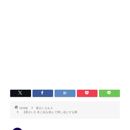
HOME
夢占いＱ＆Ａ
【夢占い】本に花を挟んで押し花にする夢