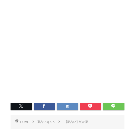
HOME
夢占いＱ＆Ａ
【夢占い】蛇の夢