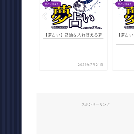
夢占いＱ＆Ａ
夢占いＱ＆Ａ
の中で飼っている
【夢占い】醤油を入れ替える夢
【夢占い
ためにえさをおい
待つ夢
2021年7月20日
2021年7月21日
スポンサーリンク