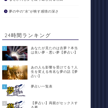
夢の中の“水”が映す感情の深さ
24時間ランキング
あなたが見たのは吉夢？本当
1
は良い夢・悪い夢【夢占い】
あの人も影響を受けてる？人
2
生を変える有名な夢の話【夢
占い】
夢占い一覧表
3
【夢占い】両親がセックスす
4
る夢