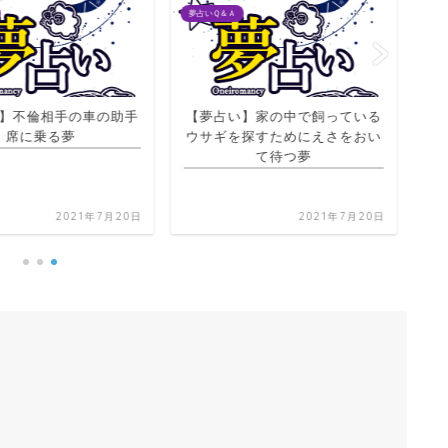
夢占いＱ＆Ａ
夢占
】不倫相手の車の助手
【夢占い】家の中で飼っている
席に乗る夢
ウサギを探すためにえさをおい
【
て待つ夢
2021年7月20日
2021年7月20日