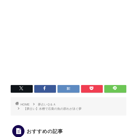
HOME
夢占いＱ＆Ａ
【夢占い】水槽で石膏の魚の群れが泳ぐ夢
おすすめの記事