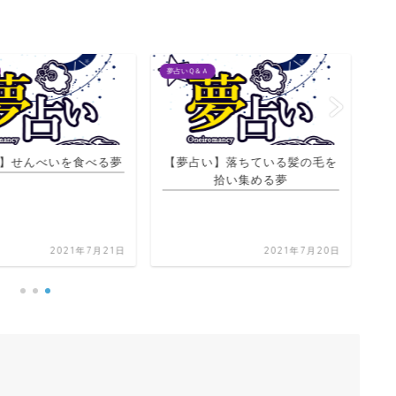
夢占いＱ＆Ａ
夢占
】せんべいを食べる夢
【夢占い】落ちている髪の毛を
拾い集める夢
【
2021年7月21日
2021年7月20日