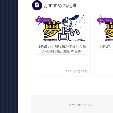
おすすめの記事
夢占いＱ＆Ａ
夢占いＱ＆Ａ
ちている髪の毛を
【夢占い】飛行機が墜落した所
【夢占い
集める夢
から飛行機が離陸する夢
2021年7月20日
2021年7月21日
スポンサーリンク