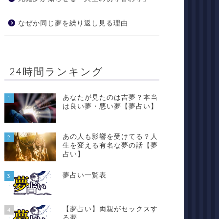
なぜか同じ夢を繰り返し見る理由
24時間ランキング
あなたが見たのは吉夢？本当
1
は良い夢・悪い夢【夢占い】
あの人も影響を受けてる？人
2
生を変える有名な夢の話【夢
占い】
夢占い一覧表
3
【夢占い】両親がセックスす
4
る夢