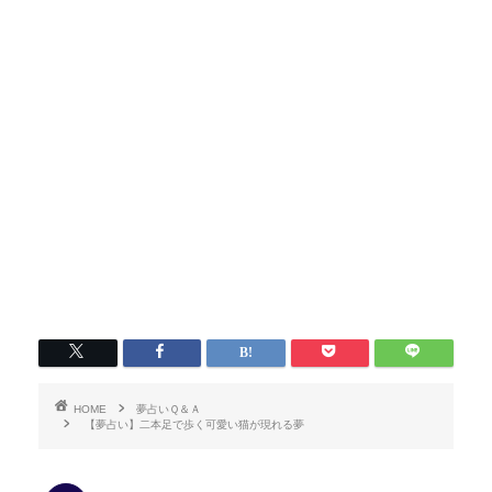
HOME
夢占いＱ＆Ａ
【夢占い】二本足で歩く可愛い猫が現れる夢