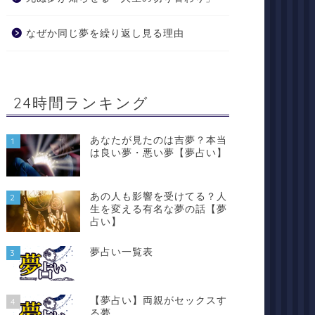
なぜか同じ夢を繰り返し見る理由
24時間ランキング
あなたが見たのは吉夢？本当
1
は良い夢・悪い夢【夢占い】
いＱ＆Ａ
夢占いＱ＆Ａ
あの人も影響を受けてる？人
2
生を変える有名な夢の話【夢
占い】
夢占い】メッセージを書く夢
【夢占い】やったことのない仕
夢占い一覧表
3
事やいつもと違う仕事をする夢
【夢占い】両親がセックスす
4
2021年7月22日
2021年7月22日
る夢