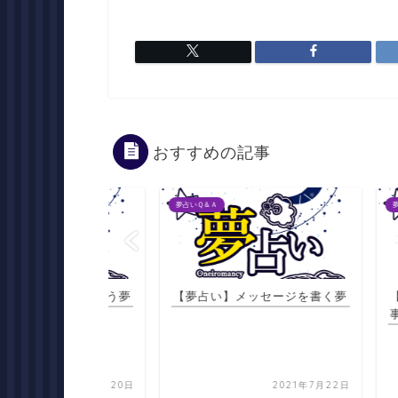
おすすめの記事
夢占いＱ＆Ａ
夢占いＱ＆Ａ
然、友達に会う夢
【夢占い】メッセージを書く夢
【夢占い
事やいつ
2021年7月20日
2021年7月22日