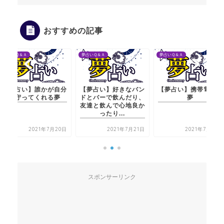
おすすめの記事
夢占いＱ＆Ａ
夢占いＱ＆Ａ
夢占いＱ＆Ａ
分
【夢占い】好きなバン
【夢占い】携帯電話の
【夢占い】誰か
ドとバーで飲んだり、
夢
を守ってくれ
友達と飲んで心地良か
ったり...
0日
2021年7月21日
2021年7月21日
2021年7
スポンサーリンク