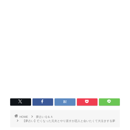
HOME
夢占いＱ＆Ａ
【夢占い】亡くなった元夫とやり直すが恋人と会いたくて大泣きする夢