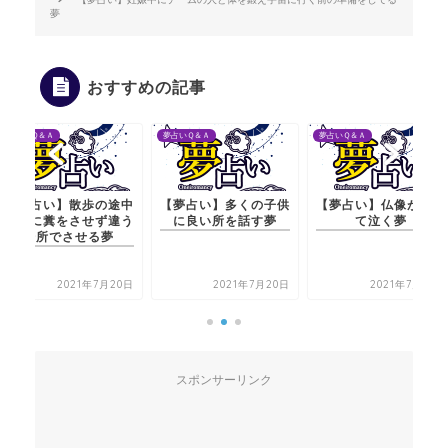
夢
おすすめの記事
夢占いＱ＆Ａ
夢占いＱ＆Ａ
夢占いＱ＆Ａ
歩の途中
【夢占い】多くの子供
【夢占い】仏像が燃え
【夢占い】
せず違う
に良い所を話す夢
て泣く夢
で犬に糞を
る夢
場所で
年7月20日
2021年7月20日
2021年7月21日
2
スポンサーリンク