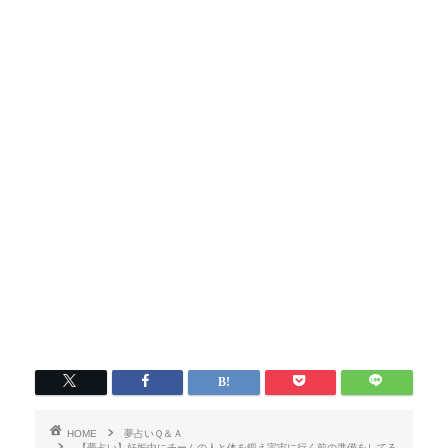
HOME
夢占いＱ＆Ａ
【夢占い】妊娠中にチームの人と体を鍛え宇宙に行く前の準備をしてる