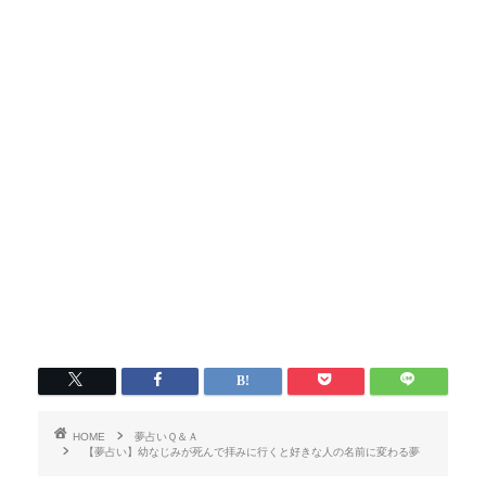
HOME
夢占いＱ＆Ａ
【夢占い】幼なじみが死んで拝みに行くと好きな人の名前に変わる夢