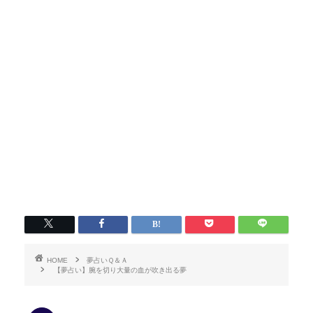
HOME
夢占いＱ＆Ａ
【夢占い】腕を切り大量の血が吹き出る夢