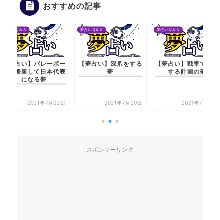
おすすめの記事
夢占いＱ＆Ａ
夢占いＱ＆Ａ
夢占いＱ＆Ａ
レーボー
【夢占い】深爪をする
【夢占い】戦車で旅行
【夢占い】
日本代表
夢
する計画の夢
ルで優勝し
夢
にな
年7月22日
2021年7月20日
2021年7月21日
2
スポンサーリンク