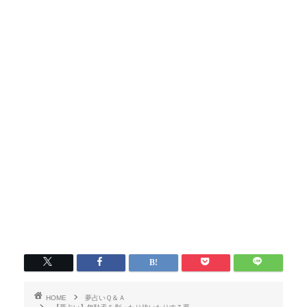
HOME
夢占いＱ＆Ａ