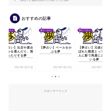
【夢占い】無駄毛を剃ったり抜いたりする夢
おすすめの記事
夢占いＱ＆Ａ
夢占いＱ＆Ａ
夢占い
い】出店や屋台
【夢占い】ベールをか
【夢占い】元彼がうぬ
【夢
を選んだり、買
ぶる夢
ぼれた態度とっていて
で何
たりする夢
人に影で馬鹿にされて
いる夢
2021年7月21日
2021年7月21日
2021年7月20日
スポンサーリンク