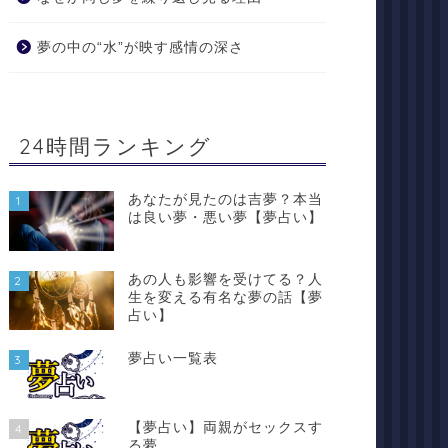
夢の中の“水”が映す感情の深さ
24時間ランキング
あなたが見たのは吉夢？本当
1
は良い夢・悪い夢【夢占い】
あの人も影響を受けてる？人
2
生を変える有名な夢の話【夢
占い】
夢占い一覧表
3
【夢占い】両親がセックスす
4
る夢