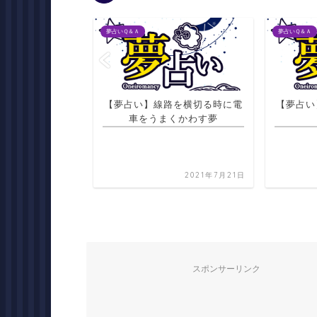
夢占いＱ＆Ａ
夢占いＱ＆Ａ
物姿で写真に写る
【夢占い】線路を横切る時に電
【夢占い
夢
車をうまくかわす夢
2021年7月21日
2021年7月21日
スポンサーリンク