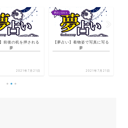
夢占いＱ＆Ａ
夢占
】前後の机を押される
【夢占い】着物姿で写真に写る
【
夢
夢
2021年7月21日
2021年7月21日