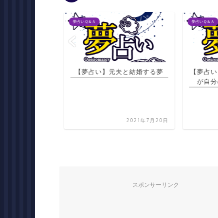
夢占いＱ＆Ａ
夢占いＱ＆Ａ
クライニングシー
【夢占い】元夫と結婚する夢
【夢占い
レになる夢
が自分
2021年7月22日
2021年7月20日
スポンサーリンク