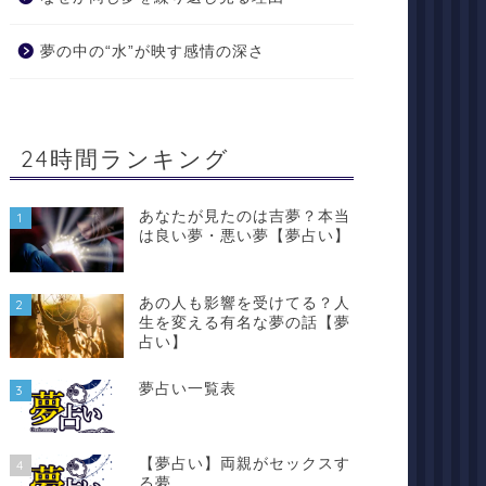
夢の中の“水”が映す感情の深さ
24時間ランキング
あなたが見たのは吉夢？本当
1
は良い夢・悪い夢【夢占い】
あの人も影響を受けてる？人
2
生を変える有名な夢の話【夢
占い】
夢占い一覧表
3
【夢占い】両親がセックスす
4
る夢