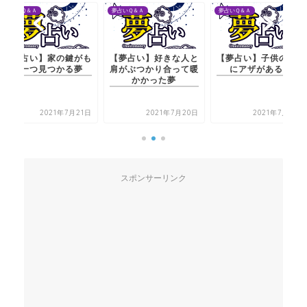
夢占いＱ＆Ａ
夢占いＱ＆Ａ
夢占いＱ＆Ａ
の鍵がも
【夢占い】好きな人と
【夢占い】子供のお尻
【夢占い】
かる夢
肩がぶつかり合って暖
にアザがある夢
う一つ見
かかった夢
年7月21日
2021年7月20日
2021年7月20日
2
スポンサーリンク