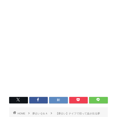
HOME
夢占いＱ＆Ａ
【夢占い】ナイフで切って血が出る夢