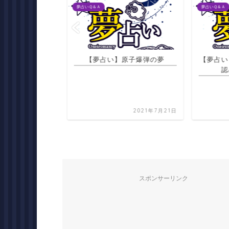
夢占いＱ＆Ａ
夢占いＱ＆Ａ
指輪を捨てる夢
【夢占い】原子爆弾の夢
【夢占い
認
2021年7月21日
2021年7月21日
スポンサーリンク