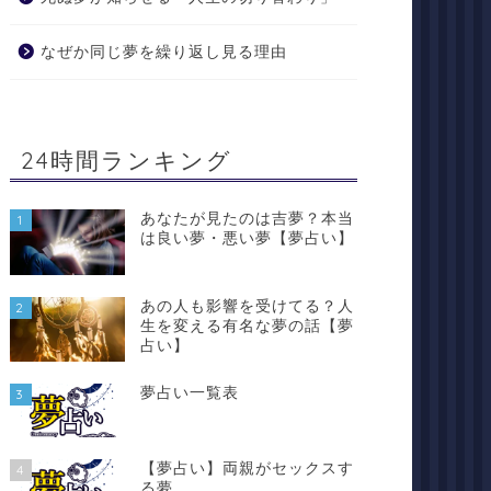
なぜか同じ夢を繰り返し見る理由
24時間ランキング
あなたが見たのは吉夢？本当
1
は良い夢・悪い夢【夢占い】
あの人も影響を受けてる？人
2
生を変える有名な夢の話【夢
占い】
夢占い一覧表
3
【夢占い】両親がセックスす
4
る夢