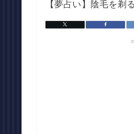
【夢占い】陰毛を剃