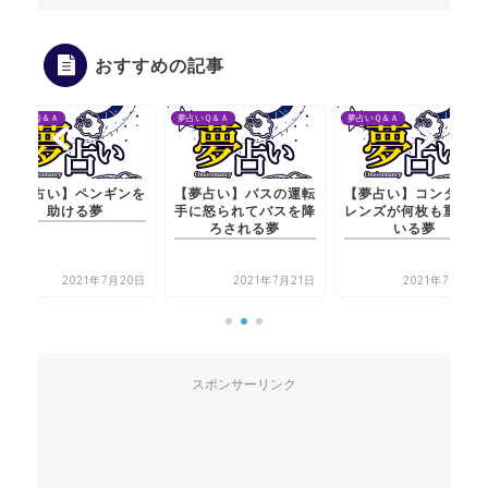
おすすめの記事
Ｑ＆Ａ
夢占いＱ＆Ａ
夢占いＱ＆Ａ
占い】ペンギンを
【夢占い】バスの運転
【夢占い】コンタクト
助ける夢
手に怒られてバスを降
レンズが何枚も重ねて
ろされる夢
いる夢
2021年7月20日
2021年7月21日
2021年7月21日
スポンサーリンク