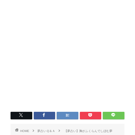
HOME
夢占いＱ＆Ａ
【夢占い】胸がふくらんでしぼむ夢