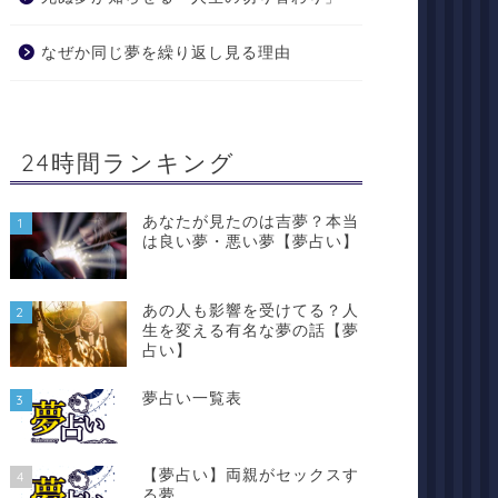
なぜか同じ夢を繰り返し見る理由
24時間ランキング
あなたが見たのは吉夢？本当
1
は良い夢・悪い夢【夢占い】
あの人も影響を受けてる？人
2
生を変える有名な夢の話【夢
占い】
夢占い一覧表
3
【夢占い】両親がセックスす
4
る夢