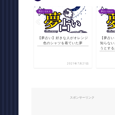
夢占いＱ＆Ａ
夢占いＱ＆Ａ
知らぬ職場で働い
【夢占い】好きな人がオレンジ
【夢占い
母親が現れる夢
色のシャツを着ていた夢
知らない
うとする
2021年7月22日
2021年7月21日
スポンサーリンク