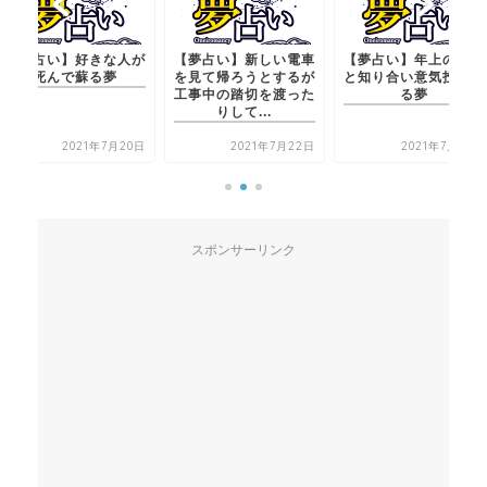
人が
【夢占い】新しい電車
【夢占い】年上の女性
【夢占い】好き
を見て帰ろうとするが
と知り合い意気投合す
死んで蘇る
工事中の踏切を渡った
る夢
りして...
20日
2021年7月22日
2021年7月20日
2021
スポンサーリンク