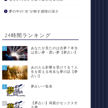
夢の中の“水”が映す感情の深さ
24時間ランキング
あなたが見たのは吉夢？本当
1
は良い夢・悪い夢【夢占い】
あの人も影響を受けてる？人
2
生を変える有名な夢の話【夢
占い】
夢占い一覧表
3
【夢占い】両親がセックスす
4
る夢