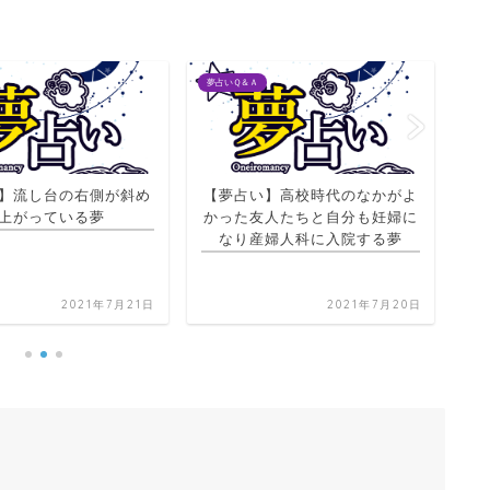
夢占いＱ＆Ａ
夢占
】高校時代のなかがよ
人たちと自分も妊婦に
【夢占い】自分の乗るバスだけ
【
婦人科に入院する夢
来ない夢
2021年7月20日
2021年7月21日