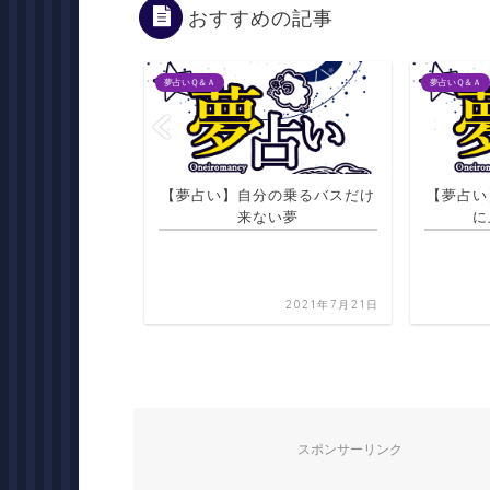
おすすめの記事
夢占いＱ＆Ａ
夢占いＱ＆Ａ
分の乗るバスだけ
【夢占い】流し台の右側が斜め
【夢占い
ない夢
に上がっている夢
かった友
なり産
2021年7月21日
2021年7月21日
スポンサーリンク