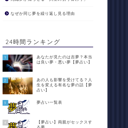
なぜか同じ夢を繰り返し見る理由
24時間ランキング
あなたが見たのは吉夢？本当
1
は良い夢・悪い夢【夢占い】
あの人も影響を受けてる？人
2
生を変える有名な夢の話【夢
占い】
夢占い一覧表
3
【夢占い】両親がセックスす
4
る夢