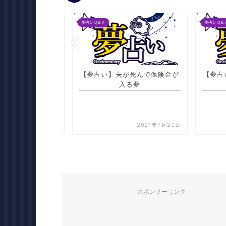
夢占いＱ＆Ａ
夢占いＱ＆Ａ
南の方角の夢
【夢占い】夫が死んで保険金が
【夢占い
入る夢
2021年7月22日
2021年7月20日
スポンサーリンク